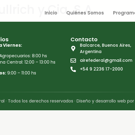
llrich y Cia. S.A.
Inicio
Quiénes Somos
Program
ios
Contacto
a Viernes:
Balcarce, Buenos Aires,
Argentina
Agropecuarios: 8:00 hs
airefederal@gmail.com
a Central: 12:00 – 13:00 hs
+54 9 2236 17-2000
os:
9:00 – 11:00 hs
al · Todos los derechos reservados · Diseño y desarrollo web po