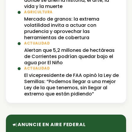
donde se unen la historia, el arte, la
vida y la muerte
AGRICULTURA
Mercado de granos: la extrema
volatilidad invita a actuar con
prudencia y aprovechar las
herramientas de cobertura
ACTUALIDAD
Alertan que 5,2 millones de hectáreas
de Corrientes podrían quedar bajo el
agua por El Niño
ACTUALIDAD
El vicepresidente de FAA opinó la Ley de
Semillas: “Podemos llegar a una mejor
Ley de la que tenemos, sin llegar al
extremo que están pidiendo”
ANUNCIE EN AIRE FEDERAL
campaign